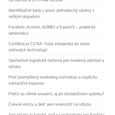
Identifikačné karty v praxi: jednoduchý nástroj s
veľkým dopadom
Parallels, Acronis, AOMEI a EaseUS – praktický
sprievodca
Certifikácia CCNA: Vaša vstupenka do sveta
sieťových technológií
Spoľahlivé logistické riešenia pre moderný obchod a
výrobu
Proč promyšlený marketing rozhoduje o úspěchu
zahraniční expanze
Prečo sa cítime unavení, aj pri dostatočnom spánku?
Črevné virózy u detí: ako neskončiť na infúziu
Aké otázky si položiť, než sa rozhodnete pre franšízu