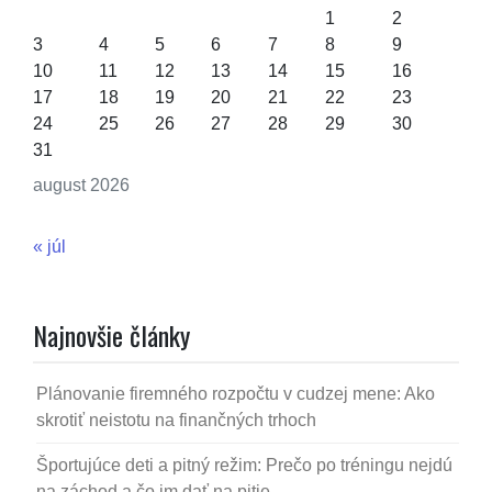
1
2
3
4
5
6
7
8
9
10
11
12
13
14
15
16
17
18
19
20
21
22
23
24
25
26
27
28
29
30
31
august 2026
« júl
Najnovšie články
Plánovanie firemného rozpočtu v cudzej mene: Ako
skrotiť neistotu na finančných trhoch
Športujúce deti a pitný režim: Prečo po tréningu nejdú
na záchod a čo im dať na pitie