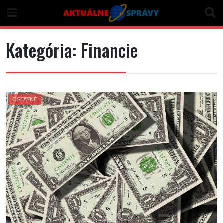
Skip
to
content
Kategória:
Financie
OSTATNÉ