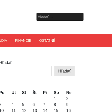
Hľadať:
UDIA
FINANCIE
OSTATNÉ
Hľadať
Hľadať
Po
Ut
St
Št
Pi
So
Ne
1
2
3
4
5
6
7
8
9
10
11
12
13
14
15
16