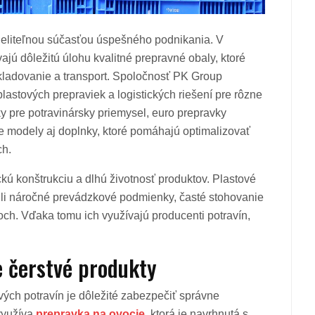
deliteľnou súčasťou úspešného podnikania. V
ajú dôležitú úlohu kvalitné prepravné obaly, ktoré
kladovanie a transport. Spoločnosť PK Group
lastových prepraviek a logistických riešení pre rôzne
ky pre potravinársky priemysel, euro prepravky
e modely aj doplnky, ktoré pomáhajú optimalizovať
ch.
ickú konštrukciu a dlhú životnosť produktov. Plastové
dli náročné prevádzkové podmienky, časté stohovanie
och. Vďaka tomu ich využívajú producenti potravín,
e čerstvé produkty
vých potravín je dôležité zabezpečiť správne
 využíva
prepravka na ovocie
, ktorá je navrhnutá s