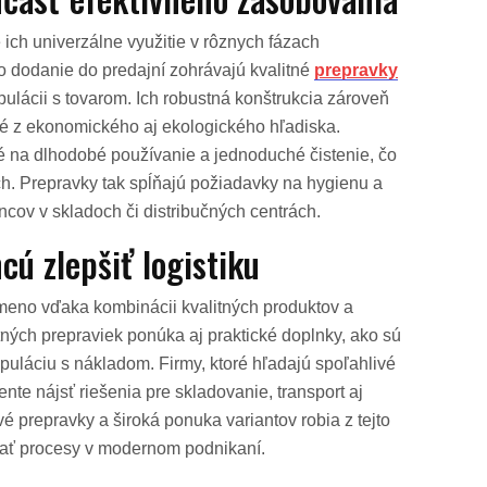
e ich univerzálne využitie v rôznych fázach
o dodanie do predajní zohrávajú kvalitné
prepravky
lácii s tovarom. Ich robustná konštrukcia zároveň
é z ekonomického aj ekologického hľadiska.
é na dlhodobé používanie a jednoduché čistenie, čo
ch. Prepravky tak spĺňajú požiadavky na hygienu a
ov v skladoch či distribučných centrách.
cú zlepšiť logistiku
 meno vďaka kombinácii kvalitných produktov a
ných prepraviek ponúka aj praktické doplnky, ako sú
uláciu s nákladom. Firmy, ktoré hľadajú spoľahlivé
nte nájsť riešenia pre skladovanie, transport aj
é prepravky a široká ponuka variantov robia z tejto
vať procesy v modernom podnikaní.