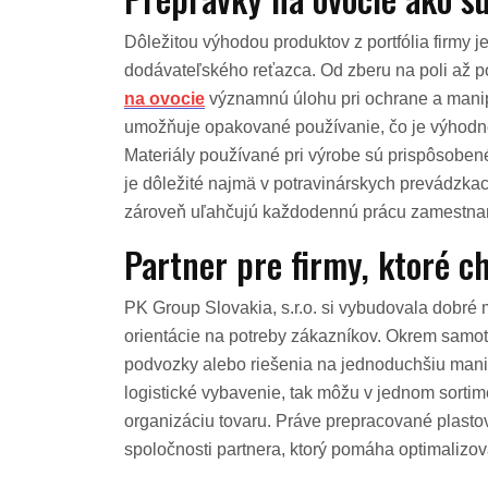
Dôležitou výhodou produktov z portfólia firmy j
dodávateľského reťazca. Od zberu na poli až p
na ovocie
významnú úlohu pri ochrane a manipu
umožňuje opakované používanie, čo je výhodn
Materiály používané pri výrobe sú prispôsoben
je dôležité najmä v potravinárskych prevádzka
zároveň uľahčujú každodennú prácu zamestnanc
Partner pre firmy, ktoré ch
PK Group Slovakia, s.r.o. si vybudovala dobré
orientácie na potreby zákazníkov. Okrem samot
podvozky alebo riešenia na jednoduchšiu manip
logistické vybavenie, tak môžu v jednom sortime
organizáciu tovaru. Práve prepracované plastov
spoločnosti partnera, ktorý pomáha optimalizo