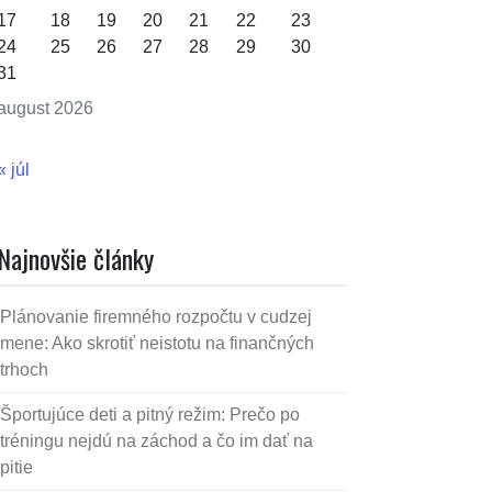
17
18
19
20
21
22
23
24
25
26
27
28
29
30
31
august 2026
« júl
Najnovšie články
Plánovanie firemného rozpočtu v cudzej
mene: Ako skrotiť neistotu na finančných
trhoch
Športujúce deti a pitný režim: Prečo po
tréningu nejdú na záchod a čo im dať na
pitie