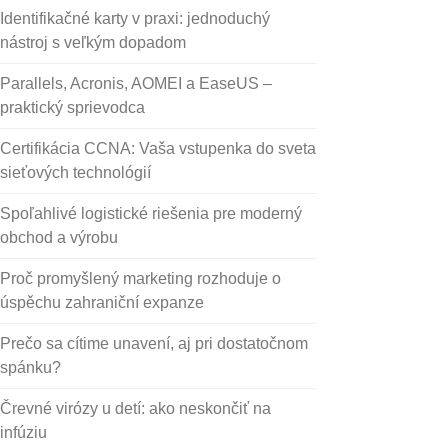
Identifikačné karty v praxi: jednoduchý
nástroj s veľkým dopadom
Parallels, Acronis, AOMEI a EaseUS –
praktický sprievodca
Certifikácia CCNA: Vaša vstupenka do sveta
sieťových technológií
Spoľahlivé logistické riešenia pre moderný
obchod a výrobu
Proč promyšlený marketing rozhoduje o
úspěchu zahraniční expanze
Prečo sa cítime unavení, aj pri dostatočnom
spánku?
Črevné virózy u detí: ako neskončiť na
infúziu