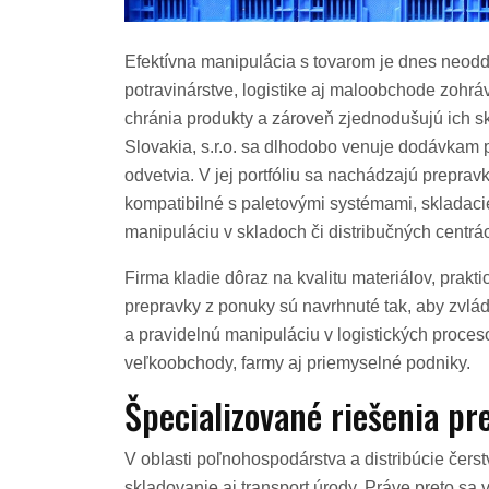
Efektívna manipulácia s tovarom je dnes neod
potravinárstve, logistike aj maloobchode zohráv
chránia produkty a zároveň zjednodušujú ich s
Slovakia, s.r.o. sa dlhodobo venuje dodávkam p
odvetvia. V jej portfóliu sa nachádzajú preprav
kompatibilné s paletovými systémami, skladaci
manipuláciu v skladoch či distribučných centrá
Firma kladie dôraz na kvalitu materiálov, prakt
prepravky z ponuky sú navrhnuté tak, aby zvlá
a pravidelnú manipuláciu v logistických proces
veľkoobchody, farmy aj priemyselné podniky.
Špecializované riešenia pr
V oblasti poľnohospodárstva a distribúcie čerst
skladovanie aj transport úrody. Práve preto sa