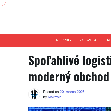
Skip
to
content
NOVINKY
ZO SVETA
ZAU
Spoľahlivé logist
moderný obchod 
Posted on
20. marca 2026
by
Makawiel