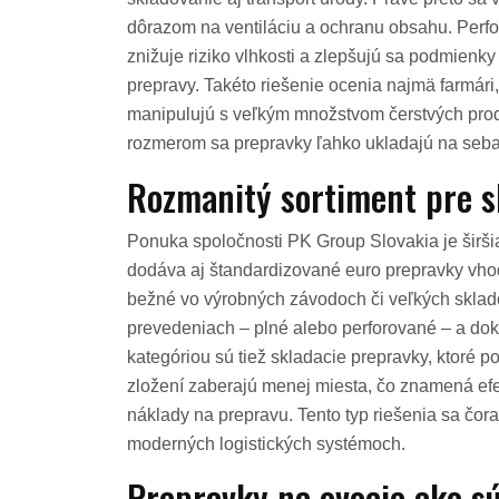
dôrazom na ventiláciu a ochranu obsahu. Perf
znižuje riziko vlhkosti a zlepšujú sa podmienky
prepravy. Takéto riešenie ocenia najmä farmári,
manipulujú s veľkým množstvom čerstvých prod
rozmerom sa prepravky ľahko ukladajú na seba, č
Rozmanitý sortiment pre s
Ponuka spoločnosti PK Group Slovakia je širši
dodáva aj štandardizované euro prepravky vhod
bežné vo výrobných závodoch či veľkých sklad
prevedeniach – plné alebo perforované – a do
kategóriou sú tiež skladacie prepravky, ktoré 
zložení zaberajú menej miesta, čo znamená efek
náklady na prepravu. Tento typ riešenia sa čora
moderných logistických systémoch.
Prepravky na ovocie ako s