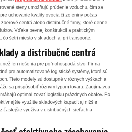
orované steny umožňujú prúdenie vzduchu, čím sa
 pre uchovanie kvality ovocia či zeleniny počas
 zberové centrá alebo distribučné firmy, ktoré denne
uktov. Vďaka pevnej konštrukcii a praktickým
o šetrí miesto v skladoch aj pri transporte.
klady a distribučné centrá
a než len riešenia pre poľnohospodárstvo. Firma
né pre automatizované logistické systémy, ktoré sú
och. Tieto modely sú dostupné v rôznych výškach a
kážu sa prispôsobiť rôznym typom tovaru. Zaujímavou
pomáhajú optimalizovať logistiku prázdnych obalov. Po
tívnejšie využitie skladových kapacít aj nižšie
z častejšie využíva v distribučných sieťach a
účasť efektívneho zásobovania