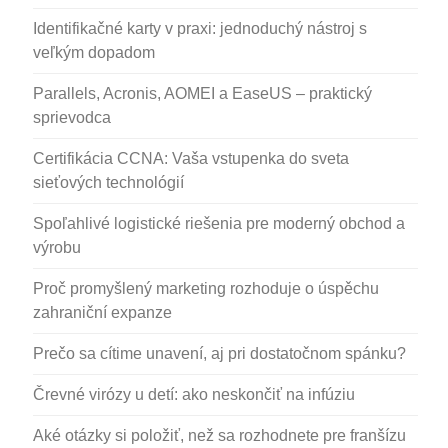
Identifikačné karty v praxi: jednoduchý nástroj s
veľkým dopadom
Parallels, Acronis, AOMEI a EaseUS – praktický
sprievodca
Certifikácia CCNA: Vaša vstupenka do sveta
sieťových technológií
Spoľahlivé logistické riešenia pre moderný obchod a
výrobu
Proč promyšlený marketing rozhoduje o úspěchu
zahraniční expanze
Prečo sa cítime unavení, aj pri dostatočnom spánku?
Črevné virózy u detí: ako neskončiť na infúziu
Aké otázky si položiť, než sa rozhodnete pre franšízu