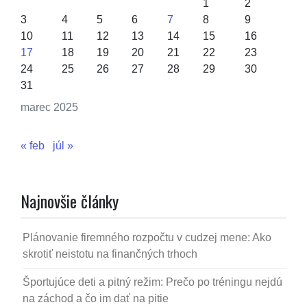
1
2
3
4
5
6
7
8
9
10
11
12
13
14
15
16
17
18
19
20
21
22
23
24
25
26
27
28
29
30
31
marec 2025
« feb
júl »
Najnovšie články
Plánovanie firemného rozpočtu v cudzej mene: Ako
skrotiť neistotu na finančných trhoch
Športujúce deti a pitný režim: Prečo po tréningu nejdú
na záchod a čo im dať na pitie