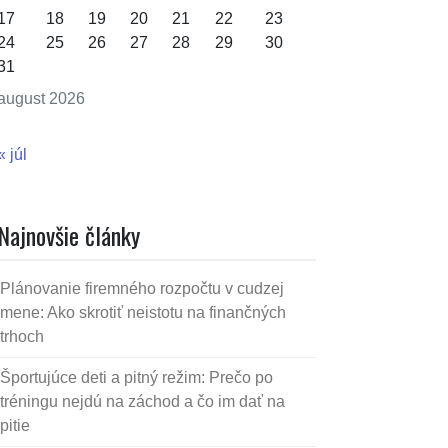
17
18
19
20
21
22
23
24
25
26
27
28
29
30
31
august 2026
« júl
Najnovšie články
Plánovanie firemného rozpočtu v cudzej
mene: Ako skrotiť neistotu na finančných
trhoch
Športujúce deti a pitný režim: Prečo po
tréningu nejdú na záchod a čo im dať na
pitie