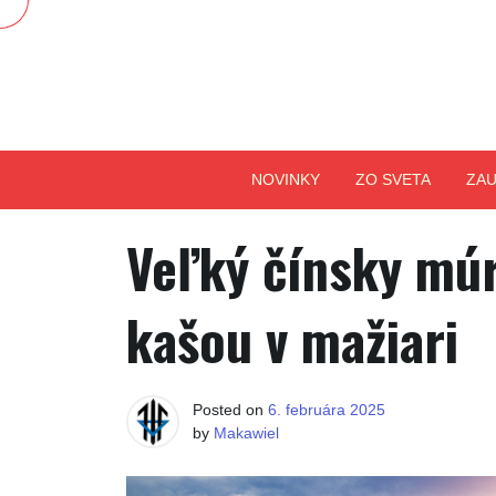
Skip
to
content
NOVINKY
ZO SVETA
ZAU
Veľký čínsky múr
kašou v mažiari
Posted on
6. februára 2025
by
Makawiel