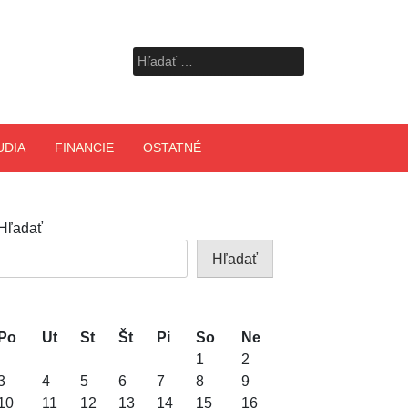
Hľadať:
UDIA
FINANCIE
OSTATNÉ
Hľadať
Hľadať
Po
Ut
St
Št
Pi
So
Ne
1
2
3
4
5
6
7
8
9
10
11
12
13
14
15
16