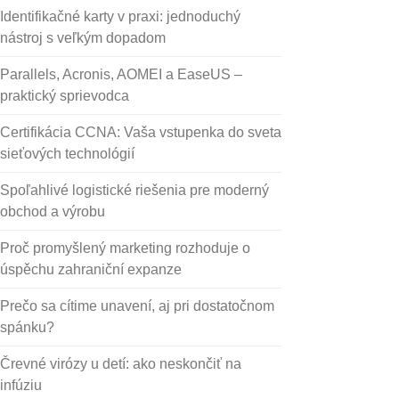
Identifikačné karty v praxi: jednoduchý
nástroj s veľkým dopadom
Parallels, Acronis, AOMEI a EaseUS –
praktický sprievodca
Certifikácia CCNA: Vaša vstupenka do sveta
sieťových technológií
Spoľahlivé logistické riešenia pre moderný
obchod a výrobu
Proč promyšlený marketing rozhoduje o
úspěchu zahraniční expanze
Prečo sa cítime unavení, aj pri dostatočnom
spánku?
Črevné virózy u detí: ako neskončiť na
infúziu