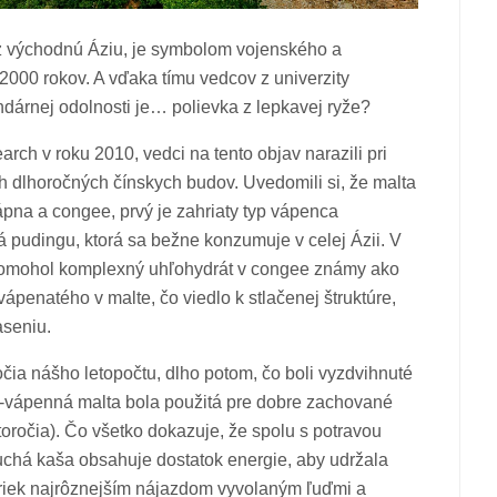
cez východnú Áziu, je symbolom vojenského a
2000 rokov. A vďaka tímu vedcov z univerzity
dárnej odolnosti je… polievka z lepkavej ryže?
rch v roku 2010, vedci na tento objav narazili pri
h dlhoročných čínskych budov. Uvedomili si, že malta
pna a congee, prvý je zahriaty typ vápenca
 pudingu, ktorá sa bežne konzumuje v celej Ázii. V
pomohol komplexný uhľohydrát v congee známy ako
vápenatého v malte, čo viedlo k stlačenej štruktúre,
aseniu.
čia nášho letopočtu, dlho potom, čo boli vyzdvihnuté
o-vápenná malta bola použitá pre dobre zachované
 storočia). Čo všetko dokazuje, že spolu s potravou
duchá kaša obsahuje dostatok energie, aby udržala
priek najrôznejším nájazdom vyvolaným ľuďmi a