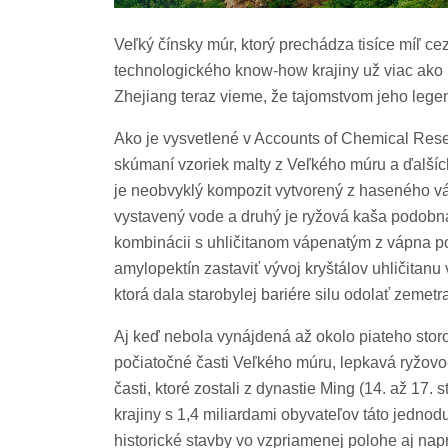
Veľký čínsky múr, ktorý prechádza tisíce míľ 
technologického know-how krajiny už viac ako 
Zhejiang teraz vieme, že tajomstvom jeho legen
Ako je vysvetlené v Accounts of Chemical Resea
skúmaní vzoriek malty z Veľkého múru a ďalšíc
je neobvyklý kompozit vytvorený z haseného vá
vystavený vode a druhý je ryžová kaša podobná
kombinácii s uhličitanom vápenatým z vápna 
amylopektín zastaviť vývoj kryštálov uhličitanu 
ktorá dala starobylej bariére silu odolať zemetr
Aj keď nebola vynájdená až okolo piateho storo
počiatočné časti Veľkého múru, lepkavá ryžov
časti, ktoré zostali z dynastie Ming (14. až 17.
krajiny s 1,4 miliardami obyvateľov táto jedno
historické stavby vo vzpriamenej polohe aj na